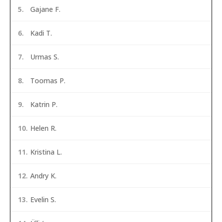
5.
Gajane F.
6.
Kadi T.
7.
Urmas S.
8.
Toomas P.
9.
Katrin P.
10.
Helen R.
11.
Kristina L.
12.
Andry K.
13.
Evelin S.