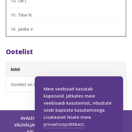
14.
Ülli (.
15.
Tiina N.
16.
Janika V.
Ootelist
NIMI
Ootelist on tühi (vabu kohti veel on).
Meie veebisait kasutab
küpsiseid. Jätkates meie
veebisaidi kasutamist, nõustute
siiski küpsiste kasutamisega.
Lisateavet leiate meie
AVALEHT
HINNAKIRI
BRONEERI AEG
privaatsuspoliitikast
.
VÄLIVÄLJAKUD
TENNISEKOOL
SPORDISAAL
GALERII
KONTAKT
KALENDER