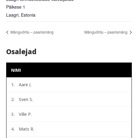
Päikese 1
Laagri
,
Estonia
Mänguõhtu – paarismäng
Mänguõhtu – paarismäng
Osalejad
NIMI
1.
Aare (.
2.
Sven S.
3.
Ville P.
4.
Mats R.