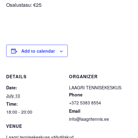
Osalustasu: €25
Add to calendar
DETAILS
ORGANIZER
Date:
LAAGRI TENNISEKESKUS
Phone
July 10
+372 5383 8554
Time:
Email
18:00 - 20:00
info@laagritennis.ee
VENUE
Laagri tennisekeskuse väliväljakud