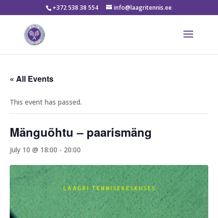
+372 538 38 554
info@laagritennis.ee
« All Events
This event has passed.
Mänguõhtu – paarismäng
July 10 @ 18:00
-
20:00