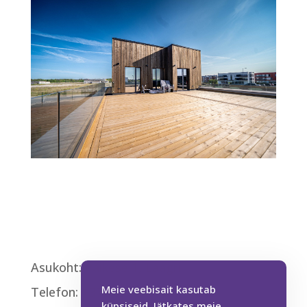
Asukoht: Päikese 1, Laagri.
Meie veebisait kasutab
Telefon: +372 538 38 554
küpsiseid. Jätkates meie