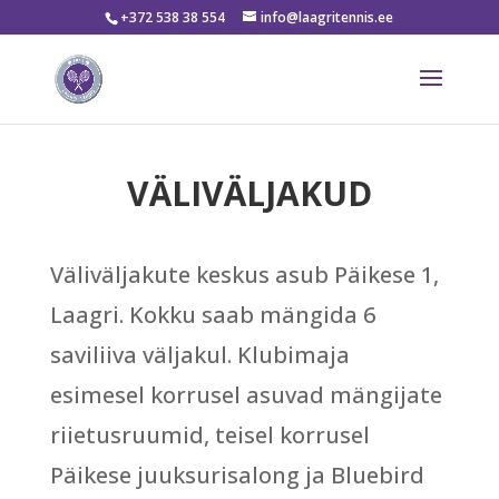
+372 538 38 554
info@laagritennis.ee
VÄLIVÄLJAKUD
Väliväljakute keskus asub Päikese 1,
Laagri. Kokku saab mängida 6
saviliiva väljakul. Klubimaja
esimesel korrusel asuvad mängijate
riietusruumid, teisel korrusel
Päikese juuksurisalong ja Bluebird