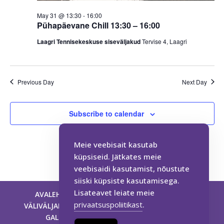
May 31 @ 13:30
-
16:00
Pühapäevane Chill 13:30 – 16:00
Laagri Tennisekeskuse siseväljakud
Tervise 4, Laagri
Previous Day
Next Day
Subscribe to calendar
Meie veebisait kasutab
küpsiseid. Jätkates meie
veebisaidi kasutamist, nõustute
siiski küpsiste kasutamisega.
Lisateavet leiate meie
AVALEHT
HINNAKIRI
BRONEERI AEG
privaatsuspoliitikast
.
VÄLIVÄLJAKUD
TENNISEKOOL
SPORDISAAL
GALERII
KONTAKT
KALENDER